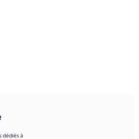
e
 dédiés à