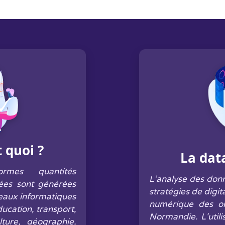
t quoi ?
La dat
rmes quantités
L’analyse des don
sées sont générées
stratégies de digit
éseaux informatiques
numérique des o
ucation, transport,
Normandie. L'util
ture, géographie,