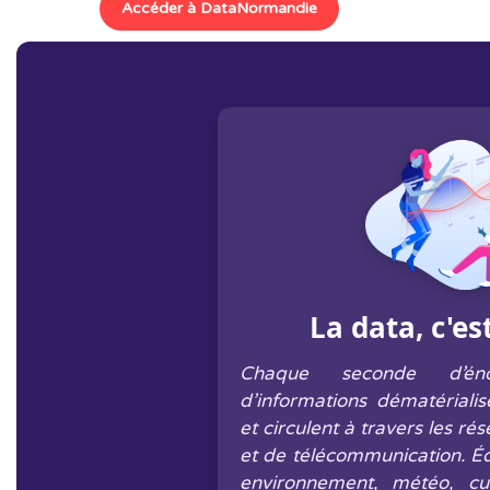
Accéder à DataNormandie
La data, c'es
Chaque seconde d’éno
d’informations dématériali
et circulent à travers les r
et de télécommunication. Éd
environnement, météo, cul