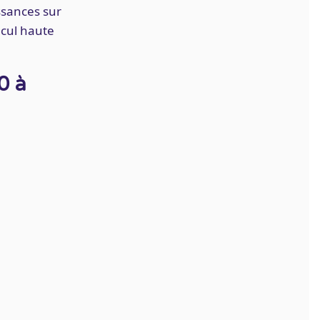
issances sur
alcul haute
0 à